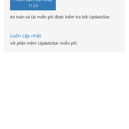
occasional ads, without the
millions of products.
11.2.0
need for a credit card.
An toàn và tải miễn phí được kiểm tra bởi UpdateStar
Luôn cập nhật
với phần mềm UpdateStar miễn phí.