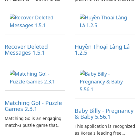
specialized software
designed to monetize their
application designed to
work through built-in brand
optimize the gaming
partnerships and integrated
experience for Grand Theft
tools for content distribution
Auto IV.
and audience engagement.
Recover Deleted
Huyền Thoại Làng Lá
Messages 1.5.1
1.2.5
Matching Go! - Puzzle
Games 2.3.1
Baby Billy - Pregnancy
& Baby 5.56.1
Matching Go is an engaging
match-3 puzzle game that
This application is recognized
invites players to join Chloe
as Korea's leading free
and her charming corgi,
platform for pregnancy and