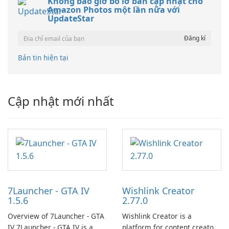
Không bao giờ bỏ lỡ bản cập nhật cho
Amazon Photos một lần nữa với
UpdateStar
Bản tin hiện tại
Cập nhật mới nhất
7Launcher - GTA IV
Wishlink Creator
1.5.6
2.77.0
Overview of 7Launcher - GTA
Wishlink Creator is a
IV 7Launcher - GTA IV is a
platform for content creators