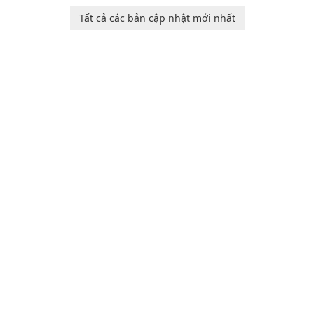
Ollie, on an adventurous
baby tracking, offering
Tất cả các bản cập nhật mới nhất
journey across diverse
essential healthcare tips and
landscapes.
doctor-approved articles.