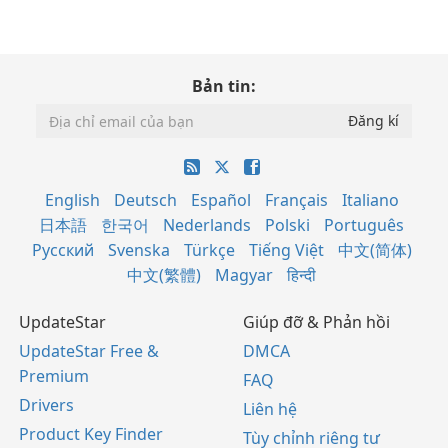
Bản tin:
English
Deutsch
Español
Français
Italiano
日本語
한국어
Nederlands
Polski
Português
Русский
Svenska
Türkçe
Tiếng Việt
中文(简体)
中文(繁體)
Magyar
हिन्दी
UpdateStar
Giúp đỡ & Phản hồi
UpdateStar Free &
DMCA
Premium
FAQ
Drivers
Liên hệ
Product Key Finder
Tùy chỉnh riêng tư