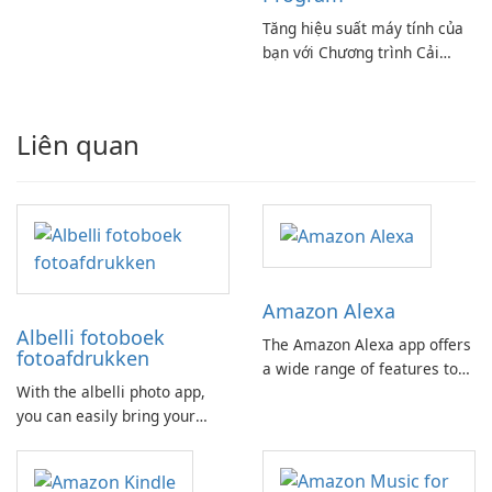
Codec Pack Full!
Tăng hiệu suất máy tính của
bạn với Chương trình Cải
thiện Điện toán Intel
Liên quan
Amazon Alexa
Albelli fotoboek
The Amazon Alexa app offers
fotoafdrukken
a wide range of features to
With the albelli photo app,
help you manage your Alexa-
you can easily bring your
enabled devices with ease.
most beautiful moments to
From controlling music
life. Use the photo editor to
playback to keeping track of
edit photos directly on your
reminders and timers, this