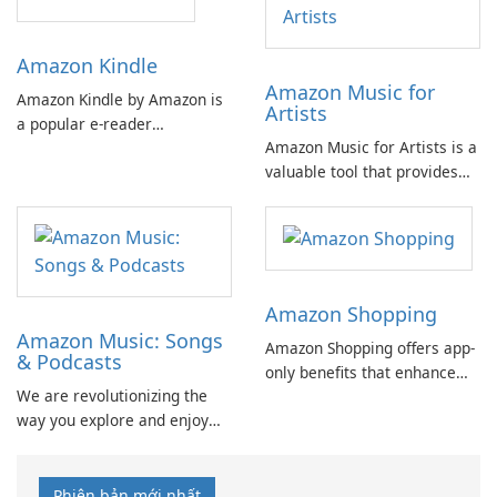
phone in the albelli photo
app has it all.
app.
Amazon Kindle
Amazon Music for
Amazon Kindle by Amazon is
Artists
a popular e-reader
Amazon Music for Artists is a
application that allows users
valuable tool that provides
to access a vast library of
artists with the resources
digital books, magazines,
they need to thrive in the
newspapers, and other
music industry. With this app,
content on various devices.
artists can unlock exciting
opportunities and achieve
Amazon Shopping
success on their own terms.
Amazon Music: Songs
Amazon Shopping offers app-
& Podcasts
only benefits that enhance
We are revolutionizing the
the shopping experience on
way you explore and enjoy
Amazon. With the app, you
your favorite music. Discover
can easily browse, view
and listen to music and
product details, read
podcasts for free, with
reviews, and purchase
Phiên bản mới nhất