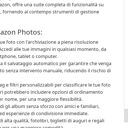
mazon, offre una suite completa di funzionalità su
ali, fornendo al contempo strumenti di gestione
Amazon Photos:
ue foto con l'archiviazione a piena risoluzione
Accedi alle tue immagini in qualsiasi momento, da
artphone, tablet o computer.
ta il salvataggio automatico per garantire che venga
oto senza intervento manuale, riducendo il rischio di
g e filtri personalizzabili per classificare le tue foto
uri potrebbero includere opzioni di ordinamento
r nome, per una maggiore flessibilità.
di gli album senza sforzo con amici e familiari,
 ed esperienze di condivisione immediate.
i alta qualità, fotolibri, biglietti di auguri e regali
pp per una maggiore comodità.