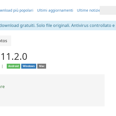
wnload più popolari
Ultimi aggiornamenti
Ultime notizie
 download gratuiti. Solo file originali. Antivirus controllato e
otos
11.2.0
❘
Android
Windows
Mac
are