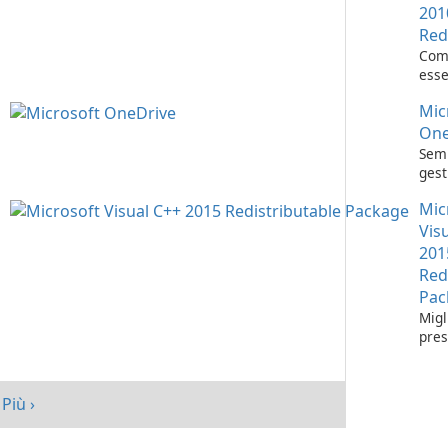
201
Red
Com
esse
l'es
Mic
appl
Visu
One
Semp
gest
con 
Mic
One
Vis
201
Red
Pac
Migl
pres
tuo 
Micr
C++
Più ›
Redi
Pack