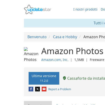
I nostri prodotti
Do
Tutti i
Benvenuto
Casa e Hobby
Amazon Ph
Amazon Photos 
Amazon.com, Inc.
❘
1,5MB
❘
Freeware
Ultima versione
Cassaforte da install
11.2.0
Report a Problem